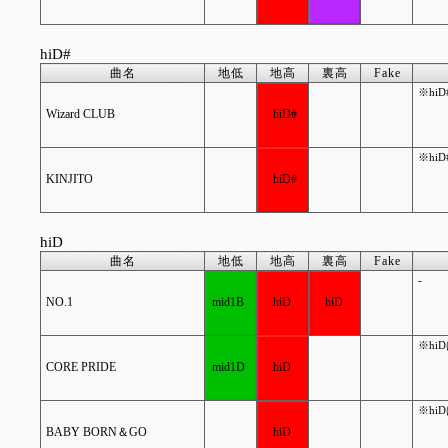
hiD#
曲名
地低
地高
裏高
Fake
※hi
Wizard CLUB
hiD#
※hi
KINJITO
hiD#
hiD
曲名
地低
地高
裏高
Fake
-
NO.1
mid1B
hiD
hiD
※hi
CORE PRIDE
mid1D
hiD
※hi
BABY BORN＆GO
hiD