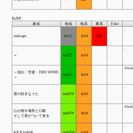
hiA#
曲名
地低
地高
裏高
Fake
-
endscape
lowG
hiA#
hiD
-
＝
mid1C
hiA#
※hi
～流れ・空虚・THIS WORD
mid1C
hiA#
～
-
君の好きなうた
mid1F#
hiA#
※hi
心が指す場所と口癖
mid1F#
hiA#
そして君がついて来る
-
KICKが自由
mid1G#
hiA#