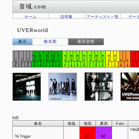
音域.com
ホーム
説明書
アーティスト一覧
デー
UVERworld
表示
曲名順
最高音順
hiE
曲名
地低
地高
裏高
Fake
※転調
7th Trigger
hiE
hiF