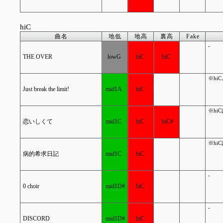
hiC
曲名
地低
地高
裏高
Fake
-
THE OVER
lowG
hiC
hiC
※hi
Just break the limit!
mid1A
hiC
※hi
恋いしくて
mid1C
hiC
hiC#
※hi
病的希求日記
mid1C
hiC
-
0 choir
mid1D#
hiC
-
DISCORD
mid1D#
hiC