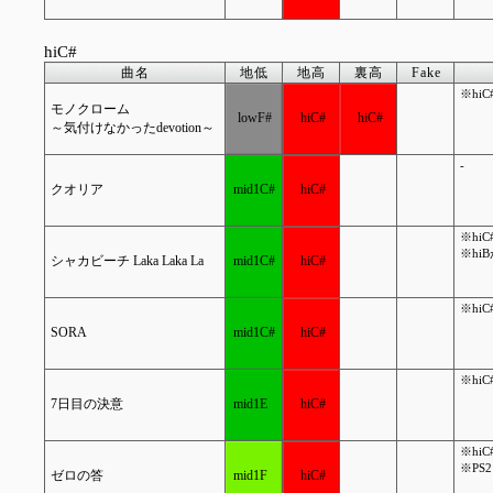
hiC#
曲名
地低
地高
裏高
Fake
※hi
モノクローム
lowF#
hiC#
hiC#
～気付けなかったdevotion～
-
クオリア
mid1C#
hiC#
※hi
※hi
シャカビーチ Laka Laka La
mid1C#
hiC#
※hi
SORA
mid1C#
hiC#
※hi
7日目の決意
mid1E
hiC#
※hi
※PS
ゼロの答
mid1F
hiC#