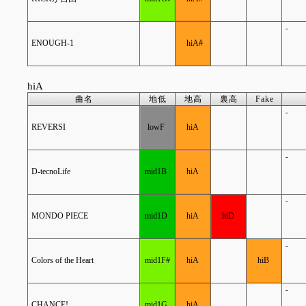
-
ENOUGH-1
hiA#
hiA
曲名
地低
地高
裏高
Fake
-
REVERSI
lowF
hiA
-
D-tecnoLife
mid1B
hiA
-
MONDO PIECE
mid1D
hiA
hiD
-
Colors of the Heart
mid1F#
hiA
hiB
-
CHANCE!
mid1G
hiA