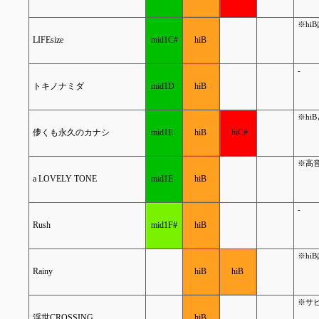
※hi
LIFEsize
mid1C#
hiB
-
トキノナミダ
mid1D
hiB
※hi
儚くも永久のカナシ
mid1E
hiB
hiC#
※高音
a LOVELY TONE
mid1E
hiB
-
Rush
mid1F#
hiB
※hi
Rainy
hiB
hiB
※サビ
浮世CROSSING
hiB