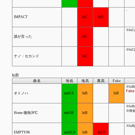
-
IMPACT
hiC
hiD
※hi
誰が言った
hiC
※hi
ナノ・セカンド
hiC
hiB
曲名
地低
地高
裏高
Fake
※hi
Fak
オトノハ
mid1A
hiB
hiB
※hi
※終始
Home 微熱39℃
mid1B
hiB
※hi
EMPTY96
mid1C#
hiB
hiC#