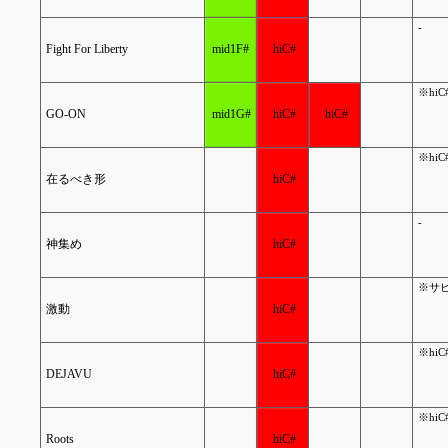
-
Fight For Liberty
mid1F#
hiC#
※hi
GO-ON
mid1G#
hiC#
hiC#
※hi
在るべき形
hiC#
-
神集め
hiC#
※サビ
激動
hiC#
※hi
DEJAVU
hiC#
※hi
Roots
hiC#