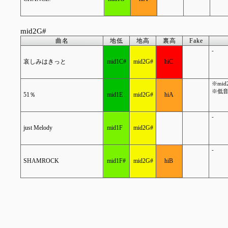
mid2G#
曲名
地低
地高
裏高
Fake
-
哀しみはきっと
mid1C#
mid2G#
hiC
※mi
※低音
51％
mid1E
mid2G#
hiA
-
just Melody
mid1F
mid2G#
-
SHAMROCK
mid1F#
mid2G#
hiB