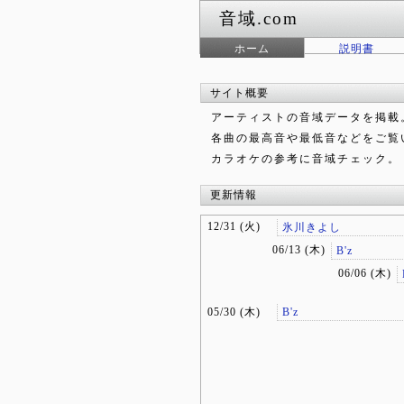
音域.com
ホーム
説明書
サイト概要
アーティストの
音域
データを掲載
各曲の
最高音
や最低音などをご覧
カラオケ
の参考に音域チェック。
更新情報
12/31 (火)
氷川きよし
06/13 (木)
B'z
06/06 (木)
05/30 (木)
B'z