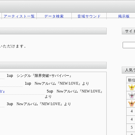
アーティスト一覧
データ検索
音域サウンド
掲示板
サイ
。
いただけます。
人気
1up
シングル『限界突破×サバイバー』
順
1up
Newアルバム『NEW LOVE』より
5up
Newアルバム『NEW LOVE』
B'z
より
3up
Newアルバム『NEW LOVE』より
4
4
5