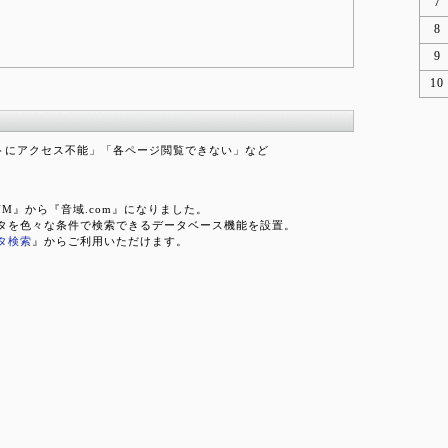
7
8
9
10
トにアクセス不能」「各ページ閲覧できない」など
M』から『音域.com』になりました。
タを色々な条件で検索できるデータベース機能を設置。
タ検索
』からご利用いただけます。