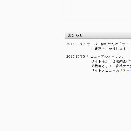
お知らせ
2017/02/07
サーバー移転のため「サイ
ご迷惑をおかけします。
2010/10/03
リニューアルオープン。
サイト名が『音域調査GY
新機能として、音域デー
サイトメニューの『
デー