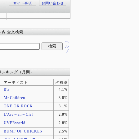
サイト事項
お問い合わせ
ト内 全文検索
ヘ
ル
プ
ランキング（月間）
位
アーティスト
占有率
B'z
4.1%
Mr.Children
3.8%
ONE OK ROCK
3.1%
L'Arc～en～Ciel
2.9%
UVERworld
2.8%
BUMP OF CHICKEN
2.5%