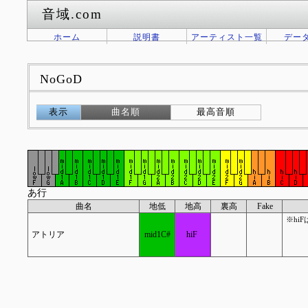
音域.com
ホーム
説明書
アーティスト一覧
デー
NoGoD
表示
曲名順
最高音順
あ行
曲名
地低
地高
裏高
Fake
※hi
アトリア
mid1C#
hiF