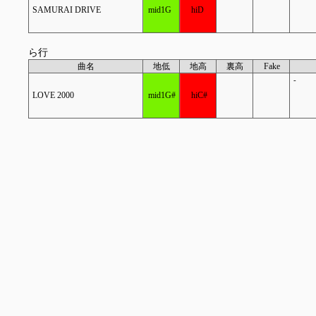
SAMURAI DRIVE
mid1G
hiD
ら行
曲名
地低
地高
裏高
Fake
-
LOVE 2000
mid1G#
hiC#