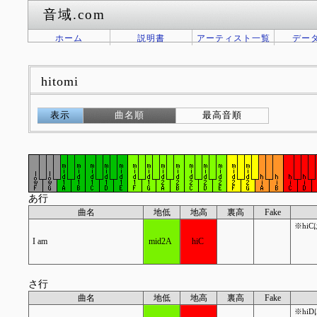
音域.com
ホーム
説明書
アーティスト一覧
デー
hitomi
表示
曲名順
最高音順
あ行
曲名
地低
地高
裏高
Fake
※hi
I am
mid2A
hiC
さ行
曲名
地低
地高
裏高
Fake
※hi