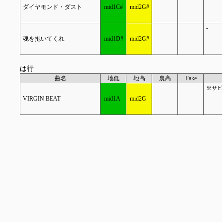
ダイヤモンド・ダスト
mid1C#
mid2G#
-
魂を抱いてくれ
mid1D#
mid2G#
は行
曲名
地低
地高
裏高
Fake
※サビ
VIRGIN BEAT
mid1A
mid2G