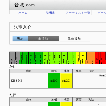
音域.com
ホーム
説明書
アーティスト一覧
デー
氷室京介
表示
曲名順
最高音順
か行
曲名
地低
地高
裏高
Fake
※mi
KISS ME
mid1C
mid2G
た行
曲名
地低
地高
裏高
Fake
-