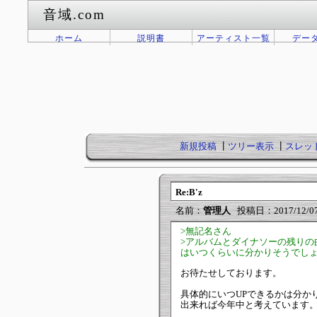
音域.com
ホーム
説明書
アーティスト一覧
デー
新規投稿
┃
ツリー表示
┃
スレッ
Re:B'z
名前：
管理人
投稿日：2017/12/07(
>無記名さん
>アルバムとダイナソーの残りの
はいつくらいに分かりそうでし
お待たせしております。
具体的にいつUPできるかは分か
出来れば今年中と考えています