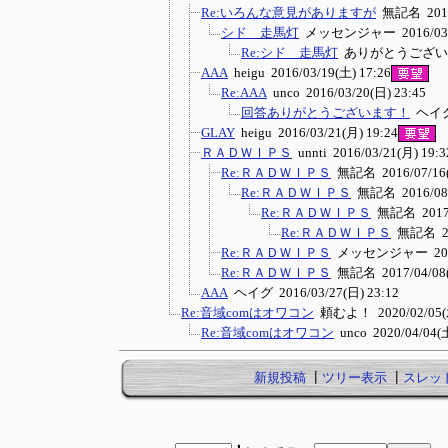
Re:いろんな意見がありますが
無記名
201
シド 走馬灯
メッセンジャー
2016/03
Re:シド 走馬灯
ありがとうござい
AAA
heigu
2016/03/19(土) 17:26
Re:AAA
unco
2016/03/20(日) 23:45
回答ありがとうございます！
ヘイ
GLAY
heigu
2016/03/21(月) 19:24
ＲＡＤＷＩＰＳ
unnti
2016/03/21(月) 19:3
Re:ＲＡＤＷＩＰＳ
無記名
2016/07/16
Re:ＲＡＤＷＩＰＳ
無記名
2016/08
Re:ＲＡＤＷＩＰＳ
無記名
2017
Re:ＲＡＤＷＩＰＳ
無記名
2
Re:ＲＡＤＷＩＰＳ
メッセンジャー
20
Re:ＲＡＤＷＩＰＳ
無記名
2017/04/08
AAA
ヘイグ
2016/03/27(日) 23:12
Re:音域comはオワコン
頼むよ！
2020/02/05(
Re:音域comはオワコン
unco
2020/04/04(土
新規投稿
┃
ツリー表示
┃
スレッ