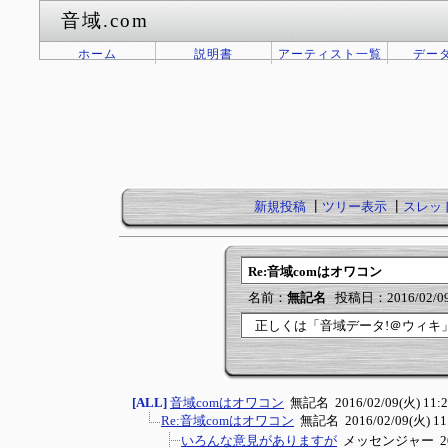
音域.com
ホーム
説明書
アーティスト一覧
デー
新規投稿
┃
ツリー表示
┃
スレッ
Re:音域comはオワコン
名前：
無記名
投稿日：2016/02/09(
正しくは「音域データ!＠ウィキ
[ALL]
音域comはオワコン
無記名
2016/02/09(火) 11:
Re:音域comはオワコン
無記名
2016/02/09(火) 11
いろんな意見がありますが
メッセンジャー
2