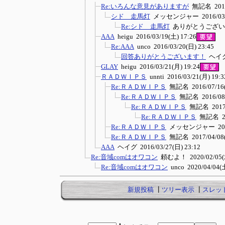
Re:いろんな意見がありますが
無記名
201
シド 走馬灯
メッセンジャー
2016/03
Re:シド 走馬灯
ありがとうござい
AAA
heigu
2016/03/19(土) 17:26
Re:AAA
unco
2016/03/20(日) 23:45
回答ありがとうございます！
ヘイ
GLAY
heigu
2016/03/21(月) 19:24
ＲＡＤＷＩＰＳ
unnti
2016/03/21(月) 19:3
Re:ＲＡＤＷＩＰＳ
無記名
2016/07/16
Re:ＲＡＤＷＩＰＳ
無記名
2016/08
Re:ＲＡＤＷＩＰＳ
無記名
2017
Re:ＲＡＤＷＩＰＳ
無記名
2
Re:ＲＡＤＷＩＰＳ
メッセンジャー
20
Re:ＲＡＤＷＩＰＳ
無記名
2017/04/08
AAA
ヘイグ
2016/03/27(日) 23:12
Re:音域comはオワコン
頼むよ！
2020/02/05(
Re:音域comはオワコン
unco
2020/04/04(土
新規投稿
┃
ツリー表示
┃
スレッ