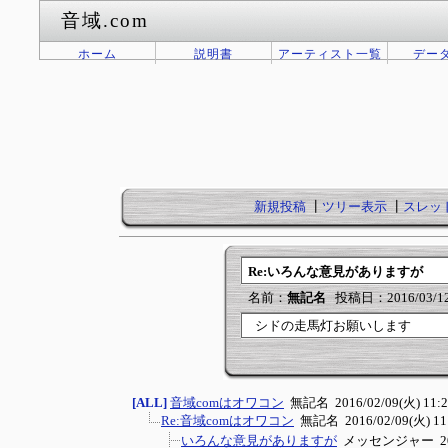
音域.com
ホーム
説明書
アーティスト一覧
デー
新規投稿
┃
ツリー表示
┃
スレッ
Re:いろんな意見がありますが
名前：
無記名
投稿日：2016/03/12(
シドの走馬灯お願いします
[ALL]
音域comはオワコン
無記名
2016/02/09(火) 11:
Re:音域comはオワコン
無記名
2016/02/09(火) 11
いろんな意見がありますが
メッセンジャー
2