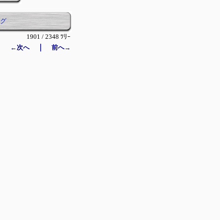
グ
1901 / 2348 ﾂﾘｰ
｜
←次へ
前へ→