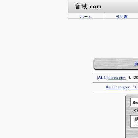
音域.com
ホーム
説明書
[ALL]
dir en grey
ｋ
20
Re:Dir en grey
Re
名