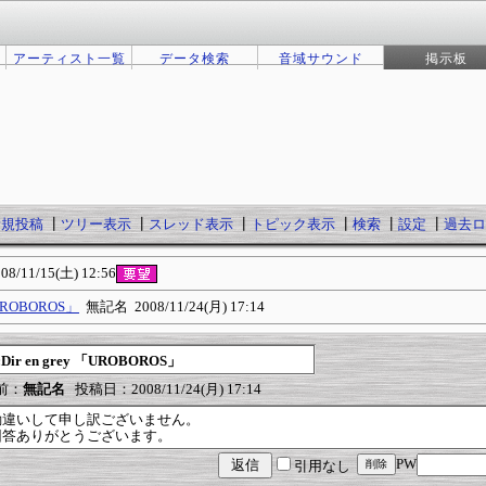
アーティスト一覧
データ検索
音域サウンド
掲示板
新規投稿
┃
ツリー表示
┃
スレッド表示
┃
トピック表示
┃
検索
┃
設定
┃
過去ロ
08/11/15(土) 12:56
 「UROBOROS」
無記名
2008/11/24(月) 17:14
:Dir en grey 「UROBOROS」
前：
無記名
投稿日：2008/11/24(月) 17:14
勘違いして申し訳ございません。
回答ありがとうございます。
PW
引用なし