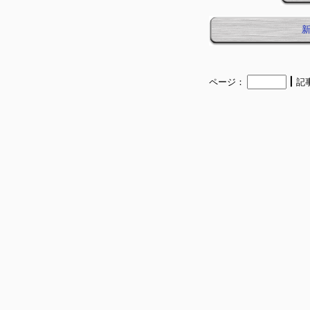
┃
ページ：
記